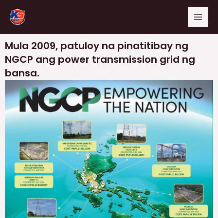
Skip
Mai
to
Men
content
Mula 2009, patuloy na pinatitibay ng
NGCP ang power transmission grid ng
bansa.