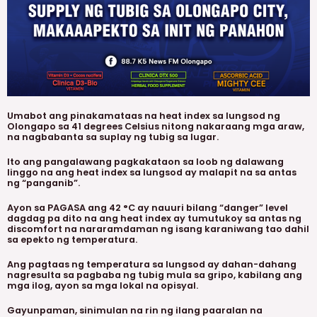
Umabot ang pinakamataas na heat index sa lungsod ng
Olongapo sa 41 degrees Celsius nitong nakaraang mga araw,
na nagbabanta sa suplay ng tubig sa lugar.
Ito ang pangalawang pagkakataon sa loob ng dalawang
linggo na ang heat index sa lungsod ay malapit na sa antas
ng “panganib”.
Ayon sa PAGASA ang 42 °C ay nauuri bilang “danger” level
dagdag pa dito na ang heat index ay tumutukoy sa antas ng
discomfort na nararamdaman ng isang karaniwang tao dahil
sa epekto ng temperatura.
Ang pagtaas ng temperatura sa lungsod ay dahan-dahang
nagresulta sa pagbaba ng tubig mula sa gripo, kabilang ang
mga ilog, ayon sa mga lokal na opisyal.
Gayunpaman, sinimulan na rin ng ilang paaralan na