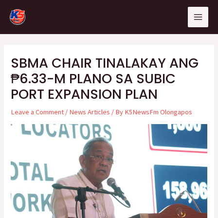
Skip
Post
Mai
to
navigation
Men
content
SBMA CHAIR TINALAKAY ANG
₱6.33-M PLANO SA SUBIC
PORT EXPANSION PLAN
Leave a Comment
/
News Articles
/ By
K5NewsFm Olongapos