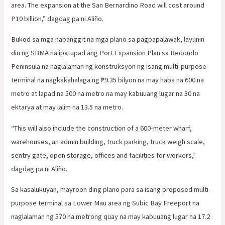
area. The expansion at the San Bernardino Road will cost around
P10 billion,” dagdag pa ni Aliño.
Bukod sa mga nabanggit na mga plano sa pagpapalawak, layunin
din ng SBMA na ipatupad ang Port Expansion Plan sa Redondo
Peninsula na naglalaman ng konstruksyon ng isang multi-purpose
terminal na nagkakahalaga ng ₱9.35 bilyon na may haba na 600 na
metro at lapad na 500 na metro na may kabuuang lugar na 30 na
ektarya at may lalim na 13.5 na metro.
“This will also include the construction of a 600-meter wharf,
warehouses, an admin building, truck parking, truck weigh scale,
sentry gate, open storage, offices and facilities for workers,”
dagdag pa ni Aliño.
Sa kasalukuyan, mayroon ding plano para sa isang proposed multi-
purpose terminal sa Lower Mau area ng Subic Bay Freeport na
naglalaman ng 570 na metrong quay na may kabuuang lugar na 17.2