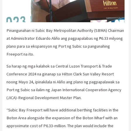
Pinangunahan ni Subic Bay Metropolitan Authority (SBMA) Chairman
at Administrator Eduardo Aliño ang pagpapalabas ng ₱6.33 milyong
plano para sa ekspansyon ng Port ng Subic sa pangunahing
Freeport na ito.
Sa harap ng mga kalahok sa Central Luzon Transport & Trade
Conference 2024 na ginanap sa Hilton Clark Sun Valley Resort
noong Mayo 24, ipinakilala ni Aliño ang plano ng pagpapalawak sa
Port ng Subic sa ilalim ng Japan International Cooperation Agency
(JICA)-Regional Development Master Plan.
“Subic Bay Freeport will have additional berthing facilities in the
Boton Area alongside the expansion of the Boton Wharf with an
approximate cost of P6.33-million. The plan would include the