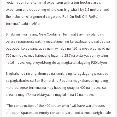
reclamation for a terminal expansion with a ten-hectare area,
expansion and deepening of the existing wharf by 1.5 meters, and
the inclusion of a general cargo and Roll-On Roll-Off (RoRo)
terminal,” sabi ni Aliño.
Sinabi rin niya na ang New Container Terminal 3 ay may plano rin
para sa pagpapalawak na maglalaman ng karagdagang pasilidad sa
pagbabarko at isang quay na may haba na 410 na metro at lapad na
700 na metro, may kabuuang lugar na 28.7 na ektarya, at may lalim
na 16 metro. Ang proyektong ito ay magkakahalaga ng ₱20 bilyon.
Naghahanda rin ang ahensya na lumikha ng karagdagang pasilidad
sa pagbabarko sa San Bernardino Road na magkakaroon ng isang
multi-purpose terminal na may haba ng quay na 400 na metro, sa
area na may 17.4 na ektarya, na may lalim na 12 na metro.
“The construction of the 400-meter wharf will have warehouses
and open spaces, an empty container yard, and a truck weigh scale