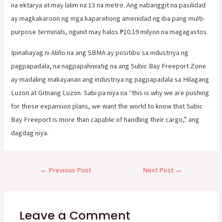
na ektarya at may lalim na 13 na metro. Ang nabanggit na pasilidad
ay magkakaroon ng mga kaparehong amenidad ng iba pang multi-
purpose terminals, ngunit may halos ₱10.19 milyon na magagastos.
Ipinahayag ni Aliño na ang SBMA ay positibo sa industriya ng
pagpapadala, na nagpapahiwatig na ang Subic Bay Freeport Zone
ay madaling makayanan ang industriya ng pagpapadala sa Hilagang
Luzon at Gitnang Luzon. Sabi pa niya na “this is why we are pushing
for these expansion plans, we want the world to know that Subic
Bay Freeport is more than capable of handling their cargo,” ang
dagdag niya.
←
Previous Post
Next Post
→
Leave a Comment